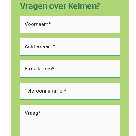
Vragen over Keimen?
Voornaam
(Vereist)
Achternaam
(Vereist)
E-
mailadres
(Vereist)
Telefoon
(Vereist)
Vraag
(Vereist)