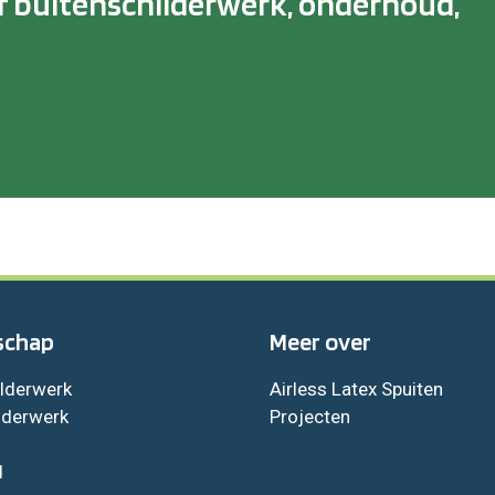
f buitenschilderwerk, onderhoud,
schap
Meer over
ilderwerk
Airless Latex Spuiten
lderwerk
Projecten
d